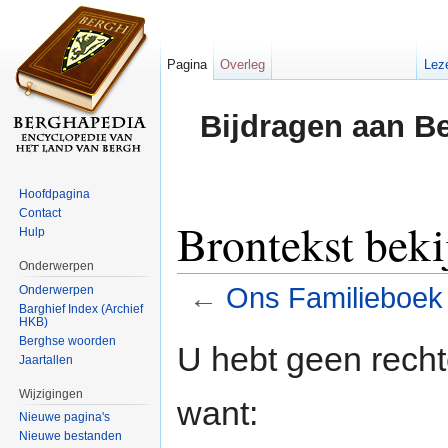
Pagina
Overleg
Lez
Bijdragen aan B
Hoofdpagina
Contact
Brontekst bek
Hulp
Onderwerpen
←
Ons Familieboek
Onderwerpen
Barghief Index (Archief
HKB)
Ga naar:
navigatie
,
zoeken
Berghse woorden
U hebt geen rech
Jaartallen
Wijzigingen
want:
Nieuwe pagina's
Nieuwe bestanden