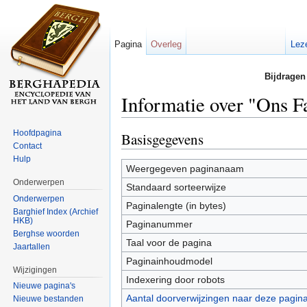
Pagina
Overleg
Lez
Bijdragen
Informatie over "Ons F
Ga naar:
navigatie
,
zoeken
Hoofdpagina
Basisgegevens
Contact
Hulp
Weergegeven paginanaam
Onderwerpen
Standaard sorteerwijze
Onderwerpen
Paginalengte (in bytes)
Barghief Index (Archief
HKB)
Paginanummer
Berghse woorden
Taal voor de pagina
Jaartallen
Paginainhoudmodel
Wijzigingen
Indexering door robots
Nieuwe pagina's
Aantal doorverwijzingen naar deze pagin
Nieuwe bestanden