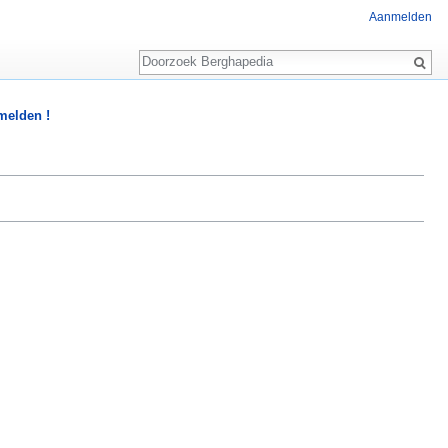
Aanmelden
Zoeken
 melden !