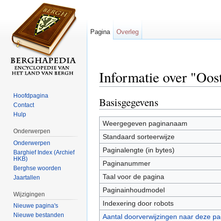
Pagina
Overleg
Informatie over "Oos
Ga naar:
navigatie
,
zoeken
Hoofdpagina
Basisgegevens
Contact
Hulp
Weergegeven paginanaam
Onderwerpen
Standaard sorteerwijze
Onderwerpen
Paginalengte (in bytes)
Barghief Index (Archief
HKB)
Paginanummer
Berghse woorden
Taal voor de pagina
Jaartallen
Paginainhoudmodel
Wijzigingen
Indexering door robots
Nieuwe pagina's
Nieuwe bestanden
Aantal doorverwijzingen naar deze pa