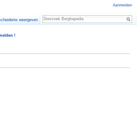
Aanmelden
Zoeken
chiedenis weergeven
 melden !