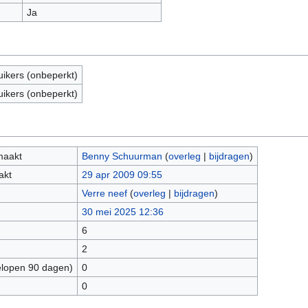
Ja
uikers (onbeperkt)
uikers (onbeperkt)
maakt
Benny Schuurman
(
overleg
|
bijdragen
)
akt
29 apr 2009 09:55
Verre neef
(
overleg
|
bijdragen
)
30 mei 2025 12:36
6
2
elopen 90 dagen)
0
0