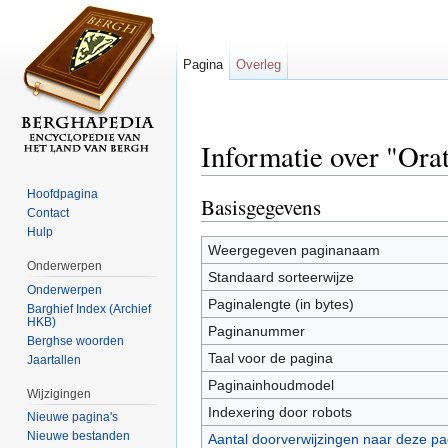
Pagina
Overleg
Informatie over "Ora
Ga naar:
navigatie
,
zoeken
Hoofdpagina
Basisgegevens
Contact
Hulp
Weergegeven paginanaam
Onderwerpen
Standaard sorteerwijze
Onderwerpen
Paginalengte (in bytes)
Barghief Index (Archief
HKB)
Paginanummer
Berghse woorden
Taal voor de pagina
Jaartallen
Paginainhoudmodel
Wijzigingen
Indexering door robots
Nieuwe pagina's
Nieuwe bestanden
Aantal doorverwijzingen naar deze pa