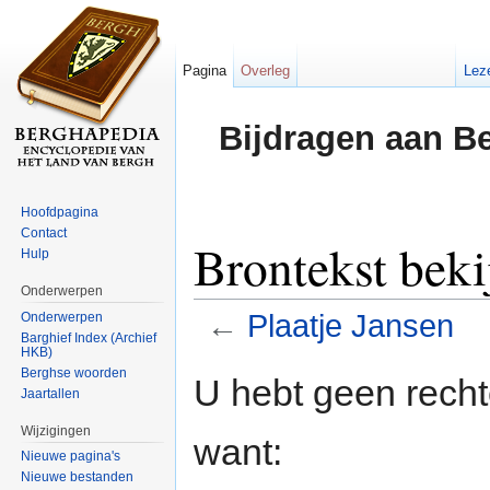
Pagina
Overleg
Lez
Bijdragen aan B
Hoofdpagina
Contact
Brontekst beki
Hulp
Onderwerpen
←
Plaatje Jansen
Onderwerpen
Barghief Index (Archief
HKB)
Ga naar:
navigatie
,
zoeken
Berghse woorden
U hebt geen rech
Jaartallen
Wijzigingen
want:
Nieuwe pagina's
Nieuwe bestanden