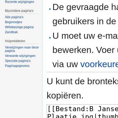
Recente wijzigingen
De gevraagde h
Bijzondere pagina's
Alle pagina's
gebruikers in d
Beginnetjes
Willekeurige pagina
Zandbak
U moet uw e-mai
Hulpmiddelen
bewerken. Voer 
Verwijzingen naar deze
pagina
Verwante wijzigingen
via uw
voorkeur
Speciale pagina's
Paginagegevens
U kunt de brontek
kopiëren.