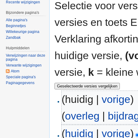
Selectie voor vers
Recente wijzigingen
Bijzondere pagina's
versies en toets
Alle pagina's
Beginnetjes
Willekeurige pagina
Verklaring afkort
Zandbak
Hulpmiddelen
huidige versie,
(v
Verwijzingen naar deze
pagina
Verwante wijzigingen
versie,
k
= kleine 
Atom
Speciale pagina's
Paginagegevens
(huidig |
vorige
)
(
overleg
|
bijdra
(
huidig
|
vorige
)