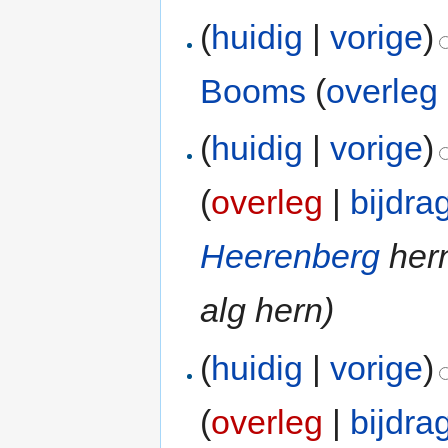
(
huidig
|
vorige
)
Booms
(
overleg
(
huidig
|
vorige
)
(
overleg
|
bijdra
Heerenberg
her
alg hern)
(
huidig
|
vorige
)
(
overleg
|
bijdra