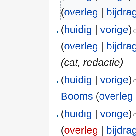
(
overleg
|
bijdra
(
huidig
|
vorige
)
(
overleg
|
bijdra
(cat, redactie)
(
huidig
|
vorige
)
Booms
(
overleg
(
huidig
|
vorige
)
(
overleg
|
bijdra