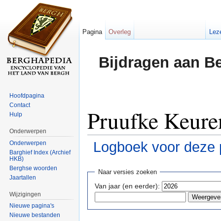
Pagina
Overleg
Lez
Bijdragen aan B
Hoofdpagina
Contact
Pruufke Keuren
Hulp
Onderwerpen
Logboek voor deze 
Onderwerpen
Barghief Index (Archief
HKB)
Ga naar:
navigatie
,
zoeken
Berghse woorden
Naar versies zoeken
Jaartallen
Van jaar (en eerder):
Wijzigingen
Nieuwe pagina's
Nieuwe bestanden