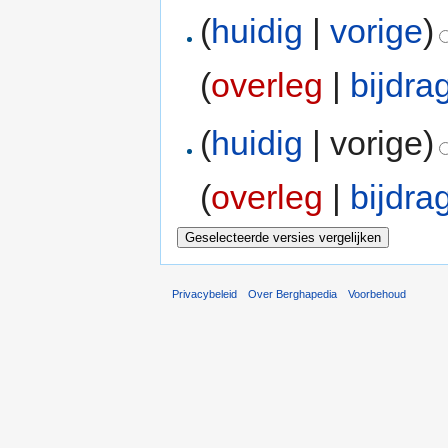
(
huidig
|
vorige
)
(
overleg
|
bijdra
(
huidig
| vorige)
(
overleg
|
bijdra
Privacybeleid
Over Berghapedia
Voorbehoud