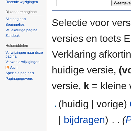
Recente wijzigingen
Bijzondere pagina's
Selectie voor vers
Alle pagina's
Beginnetjes
Willekeurige pagina
versies en toets
Zandbak
Hulpmiddelen
Verklaring afkort
Verwijzingen naar deze
pagina
Verwante wijzigingen
huidige versie,
(v
Atom
Speciale pagina's
Paginagegevens
versie,
k
= kleine 
(huidig | vorige)
|
bijdragen
)
‎
. .
(
P