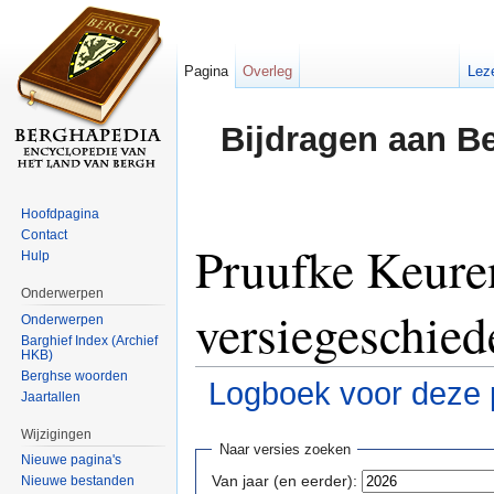
Pagina
Overleg
Lez
Bijdragen aan B
Hoofdpagina
Contact
Pruufke Keuren
Hulp
Onderwerpen
versiegeschied
Onderwerpen
Barghief Index (Archief
HKB)
Berghse woorden
Logboek voor deze 
Jaartallen
Ga naar:
navigatie
,
zoeken
Wijzigingen
Naar versies zoeken
Nieuwe pagina's
Van jaar (en eerder):
Nieuwe bestanden