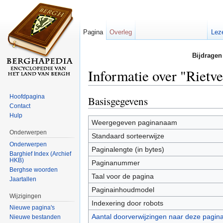
Pagina
Overleg
Lez
Bijdragen
Informatie over "Rietv
Ga naar:
navigatie
,
zoeken
Hoofdpagina
Basisgegevens
Contact
Hulp
Weergegeven paginanaam
Onderwerpen
Standaard sorteerwijze
Onderwerpen
Paginalengte (in bytes)
Barghief Index (Archief
HKB)
Paginanummer
Berghse woorden
Taal voor de pagina
Jaartallen
Paginainhoudmodel
Wijzigingen
Indexering door robots
Nieuwe pagina's
Aantal doorverwijzingen naar deze pagin
Nieuwe bestanden