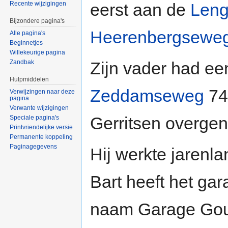
eerst aan de
Leng
Recente wijzigingen
Bijzondere pagina's
Heerenbergsewe
Alle pagina's
Beginnetjes
Willekeurige pagina
Zijn vader had ee
Zandbak
Hulpmiddelen
Zeddamseweg
74b
Verwijzingen naar deze
pagina
Verwante wijzigingen
Gerritsen overge
Speciale pagina's
Printvriendelijke versie
Permanente koppeling
Paginagegevens
Hij werkte jaren
Bart heeft het gar
naam Garage Gou