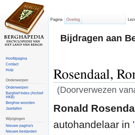
Pagina
Overleg
Lez
Bijdragen aan B
Hoofdpagina
Contact
Rosendaal, Ro
Hulp
Onderwerpen
(Doorverwezen van
Onderwerpen
Barghief Index (Archief
HKB)
Ga naar:
navigatie
,
zoeken
Berghse woorden
Ronald Rosenda
Jaartallen
Wijzigingen
autohandelaar in
Nieuwe pagina's
Nieuwe bestanden