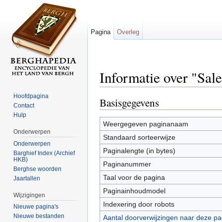
Pagina
Overleg
Informatie over "Sal
Ga naar:
navigatie
,
zoeken
Hoofdpagina
Basisgegevens
Contact
Hulp
Weergegeven paginanaam
Onderwerpen
Standaard sorteerwijze
Onderwerpen
Paginalengte (in bytes)
Barghief Index (Archief
HKB)
Paginanummer
Berghse woorden
Taal voor de pagina
Jaartallen
Paginainhoudmodel
Wijzigingen
Indexering door robots
Nieuwe pagina's
Nieuwe bestanden
Aantal doorverwijzingen naar deze pa