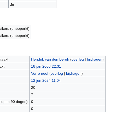
Ja
uikers (onbeperkt)
uikers (onbeperkt)
maakt
Hendrik van den Bergh
(
overleg
|
bijdragen
)
akt
18 jan 2008 22:31
Verre neef
(
overleg
|
bijdragen
)
12 jun 2024 11:04
20
7
elopen 90 dagen)
0
0