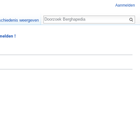
Aanmelden
Zoeken
chiedenis weergeven
 melden !