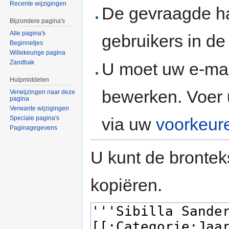
Recente wijzigingen
De gevraagde h
Bijzondere pagina's
Alle pagina's
gebruikers in d
Beginnetjes
Willekeurige pagina
Zandbak
U moet uw e-mai
Hulpmiddelen
bewerken. Voer 
Verwijzingen naar deze
pagina
Verwante wijzigingen
via uw
voorkeur
Speciale pagina's
Paginagegevens
U kunt de brontek
kopiëren.