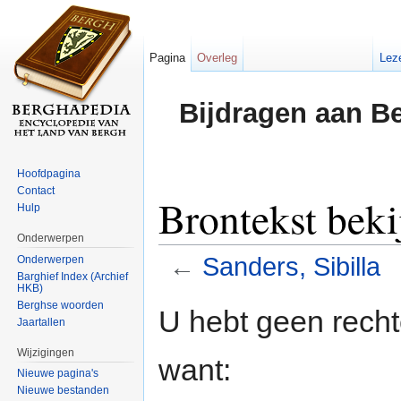
Pagina
Overleg
Lez
Bijdragen aan B
Hoofdpagina
Contact
Brontekst beki
Hulp
Onderwerpen
←
Sanders, Sibilla
Onderwerpen
Barghief Index (Archief
HKB)
Ga naar:
navigatie
,
zoeken
Berghse woorden
U hebt geen rech
Jaartallen
Wijzigingen
want:
Nieuwe pagina's
Nieuwe bestanden