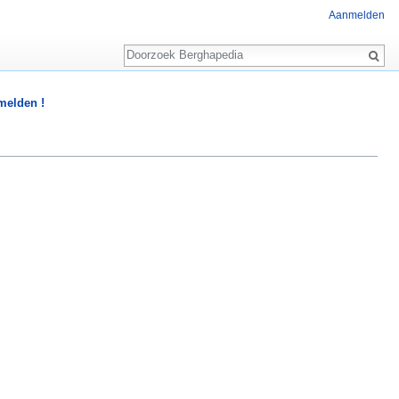
Aanmelden
Zoeken
 melden !