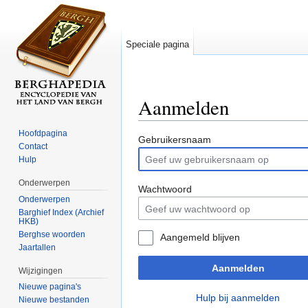
Speciale pagina
Aanmelden
Ga naar:
navigatie
,
zoeken
Hoofdpagina
Gebruikersnaam
Contact
Hulp
Onderwerpen
Wachtwoord
Onderwerpen
Barghief Index (Archief
HKB)
Berghse woorden
Aangemeld blijven
Jaartallen
Aanmelden
Wijzigingen
Nieuwe pagina's
Hulp bij aanmelden
Nieuwe bestanden