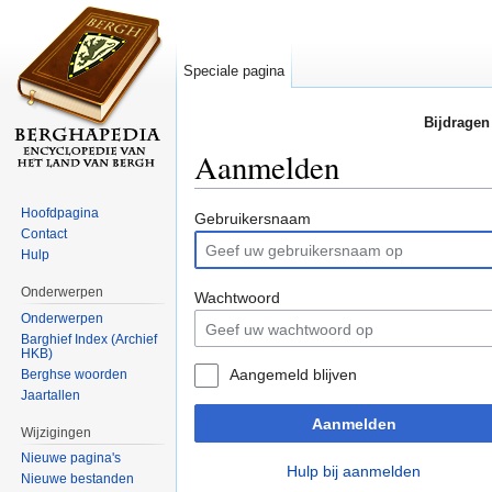
Speciale pagina
Bijdragen
Aanmelden
Ga naar:
navigatie
,
zoeken
Hoofdpagina
Gebruikersnaam
Contact
Hulp
Onderwerpen
Wachtwoord
Onderwerpen
Barghief Index (Archief
HKB)
Aangemeld blijven
Berghse woorden
Jaartallen
Aanmelden
Wijzigingen
Nieuwe pagina's
Hulp bij aanmelden
Nieuwe bestanden