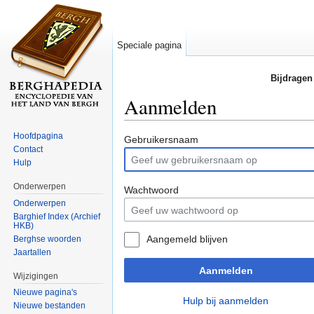
Speciale pagina
Bijdragen
Aanmelden
Ga naar:
navigatie
,
zoeken
Hoofdpagina
Gebruikersnaam
Contact
Hulp
Onderwerpen
Wachtwoord
Onderwerpen
Barghief Index (Archief
HKB)
Aangemeld blijven
Berghse woorden
Jaartallen
Aanmelden
Wijzigingen
Nieuwe pagina's
Hulp bij aanmelden
Nieuwe bestanden