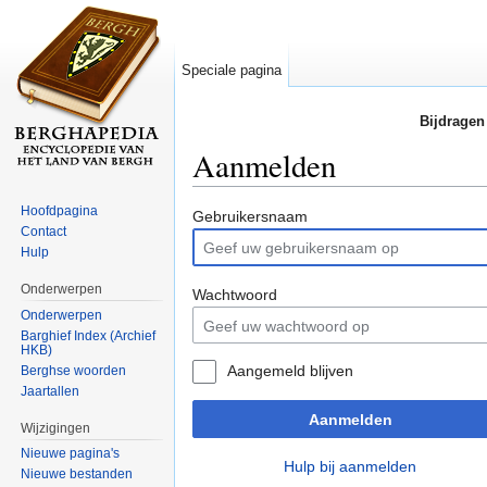
Speciale pagina
Bijdragen
Aanmelden
Ga naar:
navigatie
,
zoeken
Hoofdpagina
Gebruikersnaam
Contact
Hulp
Onderwerpen
Wachtwoord
Onderwerpen
Barghief Index (Archief
HKB)
Aangemeld blijven
Berghse woorden
Jaartallen
Aanmelden
Wijzigingen
Nieuwe pagina's
Hulp bij aanmelden
Nieuwe bestanden