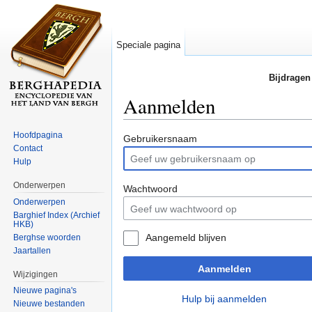
Speciale pagina
Bijdragen
Aanmelden
Ga naar:
navigatie
,
zoeken
Hoofdpagina
Gebruikersnaam
Contact
Hulp
Onderwerpen
Wachtwoord
Onderwerpen
Barghief Index (Archief
HKB)
Aangemeld blijven
Berghse woorden
Jaartallen
Aanmelden
Wijzigingen
Nieuwe pagina's
Hulp bij aanmelden
Nieuwe bestanden