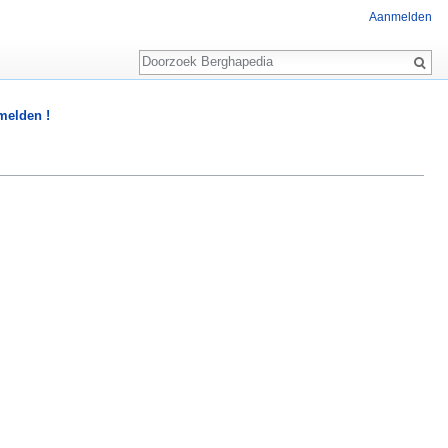
Aanmelden
Zoeken
 melden !