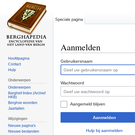
Speciale pagina
Aanmelden
Ga naar:
navigatie
,
zoeken
Hoofdpagina
Gebruikersnaam
Contact
Hulp
Onderwerpen
Wachtwoord
Onderwerpen
Barghief Index (Archief
HKB)
Berghse woorden
Aangemeld blijven
Jaartallen
Aanmelden
Wijzigingen
Nieuwe pagina's
Hulp bij aanmelden
Nieuwe bestanden