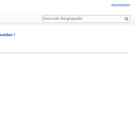
Aanmelden
Zoeken
 melden !