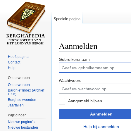
Speciale pagina
Aanmelden
Ga naar:
navigatie
,
zoeken
Hoofdpagina
Gebruikersnaam
Contact
Hulp
Onderwerpen
Wachtwoord
Onderwerpen
Barghief Index (Archief
HKB)
Berghse woorden
Aangemeld blijven
Jaartallen
Aanmelden
Wijzigingen
Nieuwe pagina's
Hulp bij aanmelden
Nieuwe bestanden