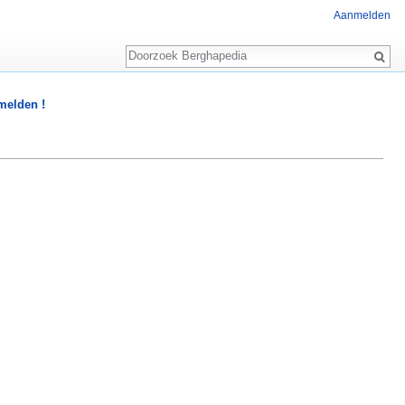
Aanmelden
Zoeken
 melden !