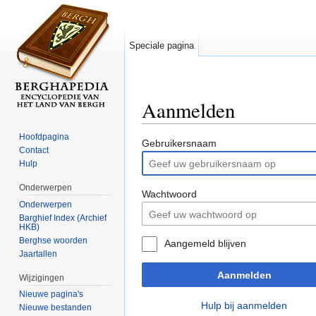
Speciale pagina
Aanmelden
Ga naar:
navigatie
,
zoeken
Hoofdpagina
Gebruikersnaam
Contact
Hulp
Onderwerpen
Wachtwoord
Onderwerpen
Barghief Index (Archief
HKB)
Berghse woorden
Aangemeld blijven
Jaartallen
Aanmelden
Wijzigingen
Nieuwe pagina's
Hulp bij aanmelden
Nieuwe bestanden