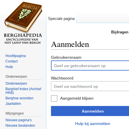
Speciale pagina
Bijdragen
Aanmelden
Ga naar:
navigatie
,
zoeken
Hoofdpagina
Gebruikersnaam
Contact
Hulp
Onderwerpen
Wachtwoord
Onderwerpen
Barghief Index (Archief
HKB)
Aangemeld blijven
Berghse woorden
Jaartallen
Aanmelden
Wijzigingen
Nieuwe pagina's
Hulp bij aanmelden
Nieuwe bestanden