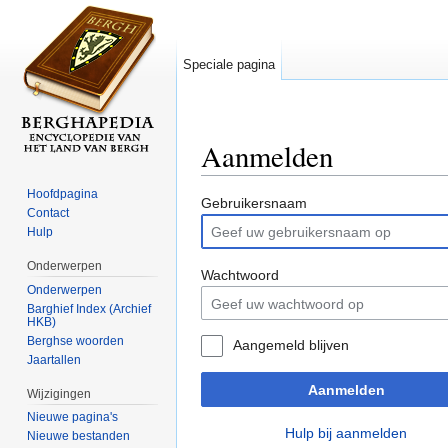
Speciale pagina
Aanmelden
Ga naar:
navigatie
,
zoeken
Hoofdpagina
Gebruikersnaam
Contact
Hulp
Onderwerpen
Wachtwoord
Onderwerpen
Barghief Index (Archief
HKB)
Berghse woorden
Aangemeld blijven
Jaartallen
Aanmelden
Wijzigingen
Nieuwe pagina's
Hulp bij aanmelden
Nieuwe bestanden