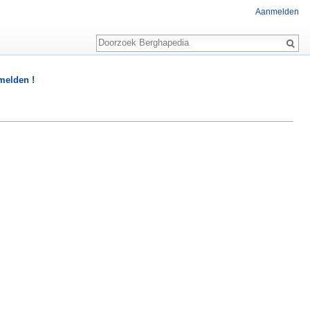
Aanmelden
Zoeken
 melden !