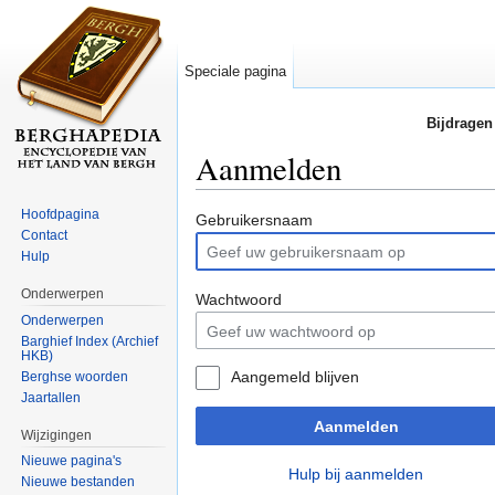
Speciale pagina
Bijdragen
Aanmelden
Ga naar:
navigatie
,
zoeken
Hoofdpagina
Gebruikersnaam
Contact
Hulp
Onderwerpen
Wachtwoord
Onderwerpen
Barghief Index (Archief
HKB)
Aangemeld blijven
Berghse woorden
Jaartallen
Aanmelden
Wijzigingen
Nieuwe pagina's
Hulp bij aanmelden
Nieuwe bestanden