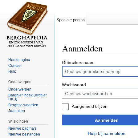
Speciale pagina
Aanmelden
Ga naar:
navigatie
,
zoeken
Hoofdpagina
Gebruikersnaam
Contact
Hulp
Onderwerpen
Wachtwoord
Onderwerpen
Barghief Index (Archief
HKB)
Berghse woorden
Aangemeld blijven
Jaartallen
Aanmelden
Wijzigingen
Nieuwe pagina's
Hulp bij aanmelden
Nieuwe bestanden