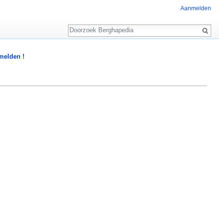
Aanmelden
Zoeken
 melden !