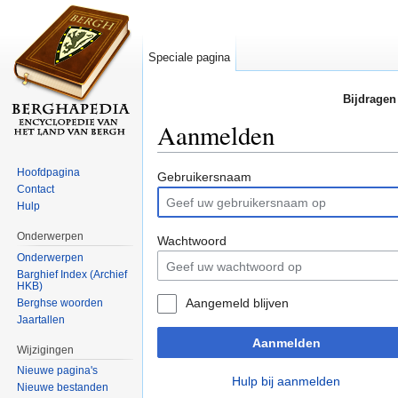
Speciale pagina
Bijdragen
Aanmelden
Ga naar:
navigatie
,
zoeken
Hoofdpagina
Gebruikersnaam
Contact
Hulp
Onderwerpen
Wachtwoord
Onderwerpen
Barghief Index (Archief
HKB)
Aangemeld blijven
Berghse woorden
Jaartallen
Aanmelden
Wijzigingen
Nieuwe pagina's
Hulp bij aanmelden
Nieuwe bestanden