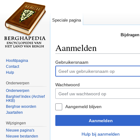
Speciale pagina
Bijdragen
Aanmelden
Ga naar:
navigatie
,
zoeken
Hoofdpagina
Gebruikersnaam
Contact
Hulp
Onderwerpen
Wachtwoord
Onderwerpen
Barghief Index (Archief
HKB)
Aangemeld blijven
Berghse woorden
Jaartallen
Aanmelden
Wijzigingen
Nieuwe pagina's
Hulp bij aanmelden
Nieuwe bestanden