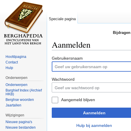
Speciale pagina
Bijdragen
Aanmelden
Ga naar:
navigatie
,
zoeken
Hoofdpagina
Gebruikersnaam
Contact
Hulp
Onderwerpen
Wachtwoord
Onderwerpen
Barghief Index (Archief
HKB)
Aangemeld blijven
Berghse woorden
Jaartallen
Aanmelden
Wijzigingen
Nieuwe pagina's
Hulp bij aanmelden
Nieuwe bestanden