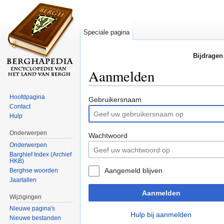
Speciale pagina
Bijdragen
Aanmelden
Ga naar:
navigatie
,
zoeken
Hoofdpagina
Gebruikersnaam
Contact
Hulp
Onderwerpen
Wachtwoord
Onderwerpen
Barghief Index (Archief
HKB)
Aangemeld blijven
Berghse woorden
Jaartallen
Aanmelden
Wijzigingen
Nieuwe pagina's
Hulp bij aanmelden
Nieuwe bestanden