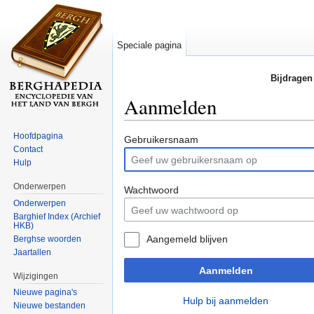
Speciale pagina
Bijdragen
Aanmelden
Ga naar:
navigatie
,
zoeken
Hoofdpagina
Gebruikersnaam
Contact
Hulp
Onderwerpen
Wachtwoord
Onderwerpen
Barghief Index (Archief
HKB)
Aangemeld blijven
Berghse woorden
Jaartallen
Aanmelden
Wijzigingen
Nieuwe pagina's
Hulp bij aanmelden
Nieuwe bestanden