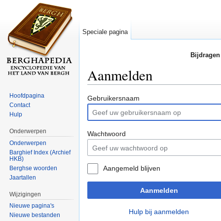
Speciale pagina
Bijdragen
Aanmelden
Ga naar:
navigatie
,
zoeken
Hoofdpagina
Gebruikersnaam
Contact
Hulp
Onderwerpen
Wachtwoord
Onderwerpen
Barghief Index (Archief
HKB)
Aangemeld blijven
Berghse woorden
Jaartallen
Aanmelden
Wijzigingen
Nieuwe pagina's
Hulp bij aanmelden
Nieuwe bestanden