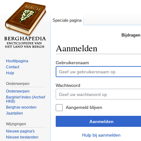
Speciale pagina
Bijdragen
Aanmelden
Ga naar:
navigatie
,
zoeken
Hoofdpagina
Gebruikersnaam
Contact
Hulp
Onderwerpen
Wachtwoord
Onderwerpen
Barghief Index (Archief
HKB)
Aangemeld blijven
Berghse woorden
Jaartallen
Aanmelden
Wijzigingen
Nieuwe pagina's
Hulp bij aanmelden
Nieuwe bestanden