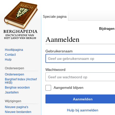
Speciale pagina
Bijdragen
Aanmelden
Ga naar:
navigatie
,
zoeken
Hoofdpagina
Gebruikersnaam
Contact
Hulp
Onderwerpen
Wachtwoord
Onderwerpen
Barghief Index (Archief
HKB)
Aangemeld blijven
Berghse woorden
Jaartallen
Aanmelden
Wijzigingen
Nieuwe pagina's
Hulp bij aanmelden
Nieuwe bestanden