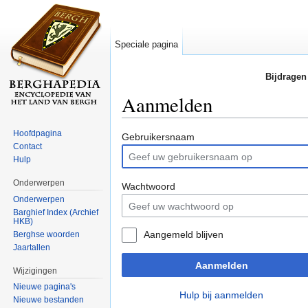
Speciale pagina
Bijdragen
Aanmelden
Ga naar:
navigatie
,
zoeken
Hoofdpagina
Gebruikersnaam
Contact
Hulp
Onderwerpen
Wachtwoord
Onderwerpen
Barghief Index (Archief
HKB)
Aangemeld blijven
Berghse woorden
Jaartallen
Aanmelden
Wijzigingen
Nieuwe pagina's
Hulp bij aanmelden
Nieuwe bestanden