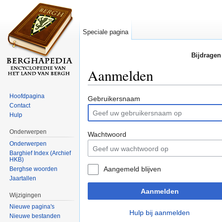
Speciale pagina
Bijdragen
Aanmelden
Ga naar:
navigatie
,
zoeken
Hoofdpagina
Gebruikersnaam
Contact
Hulp
Onderwerpen
Wachtwoord
Onderwerpen
Barghief Index (Archief
HKB)
Aangemeld blijven
Berghse woorden
Jaartallen
Aanmelden
Wijzigingen
Nieuwe pagina's
Hulp bij aanmelden
Nieuwe bestanden