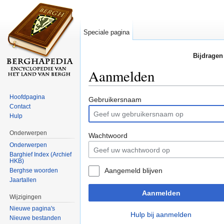
Speciale pagina
Bijdragen
Aanmelden
Ga naar:
navigatie
,
zoeken
Hoofdpagina
Gebruikersnaam
Contact
Hulp
Onderwerpen
Wachtwoord
Onderwerpen
Barghief Index (Archief
HKB)
Aangemeld blijven
Berghse woorden
Jaartallen
Aanmelden
Wijzigingen
Nieuwe pagina's
Hulp bij aanmelden
Nieuwe bestanden