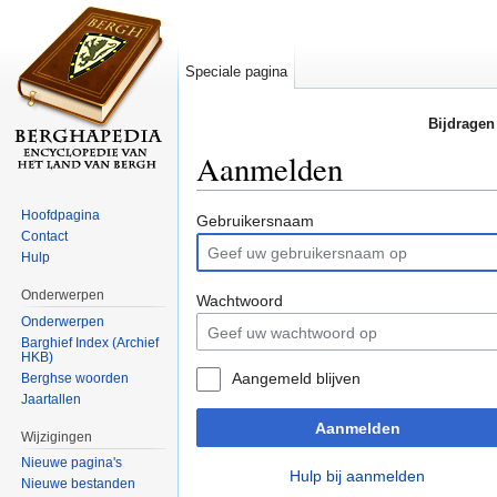
Speciale pagina
Bijdragen
Aanmelden
Ga naar:
navigatie
,
zoeken
Hoofdpagina
Gebruikersnaam
Contact
Hulp
Onderwerpen
Wachtwoord
Onderwerpen
Barghief Index (Archief
HKB)
Aangemeld blijven
Berghse woorden
Jaartallen
Aanmelden
Wijzigingen
Nieuwe pagina's
Hulp bij aanmelden
Nieuwe bestanden