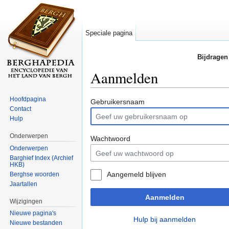
Speciale pagina
Bijdragen
Aanmelden
Ga naar:
navigatie
,
zoeken
Hoofdpagina
Gebruikersnaam
Contact
Hulp
Onderwerpen
Wachtwoord
Onderwerpen
Barghief Index (Archief
HKB)
Aangemeld blijven
Berghse woorden
Jaartallen
Aanmelden
Wijzigingen
Nieuwe pagina's
Hulp bij aanmelden
Nieuwe bestanden