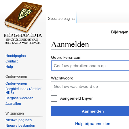
Speciale pagina
Bijdragen
Aanmelden
Ga naar:
navigatie
,
zoeken
Hoofdpagina
Gebruikersnaam
Contact
Hulp
Onderwerpen
Wachtwoord
Onderwerpen
Barghief Index (Archief
HKB)
Aangemeld blijven
Berghse woorden
Jaartallen
Aanmelden
Wijzigingen
Nieuwe pagina's
Hulp bij aanmelden
Nieuwe bestanden