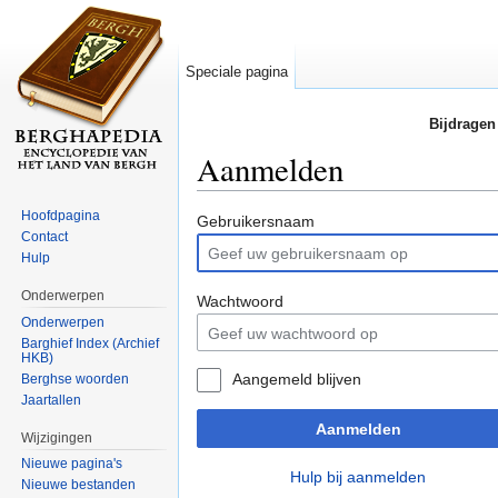
Speciale pagina
Bijdragen
Aanmelden
Ga naar:
navigatie
,
zoeken
Hoofdpagina
Gebruikersnaam
Contact
Hulp
Onderwerpen
Wachtwoord
Onderwerpen
Barghief Index (Archief
HKB)
Aangemeld blijven
Berghse woorden
Jaartallen
Aanmelden
Wijzigingen
Nieuwe pagina's
Hulp bij aanmelden
Nieuwe bestanden