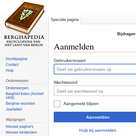
Speciale pagina
Bijdragen
Aanmelden
Ga naar:
navigatie
,
zoeken
Hoofdpagina
Gebruikersnaam
Contact
Hulp
Onderwerpen
Wachtwoord
Onderwerpen
Barghief Index (Archief
HKB)
Aangemeld blijven
Berghse woorden
Jaartallen
Aanmelden
Wijzigingen
Nieuwe pagina's
Hulp bij aanmelden
Nieuwe bestanden