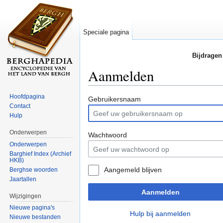
Speciale pagina
Bijdragen
Aanmelden
Ga naar:
navigatie
,
zoeken
Hoofdpagina
Gebruikersnaam
Contact
Hulp
Onderwerpen
Wachtwoord
Onderwerpen
Barghief Index (Archief
HKB)
Aangemeld blijven
Berghse woorden
Jaartallen
Aanmelden
Wijzigingen
Nieuwe pagina's
Hulp bij aanmelden
Nieuwe bestanden