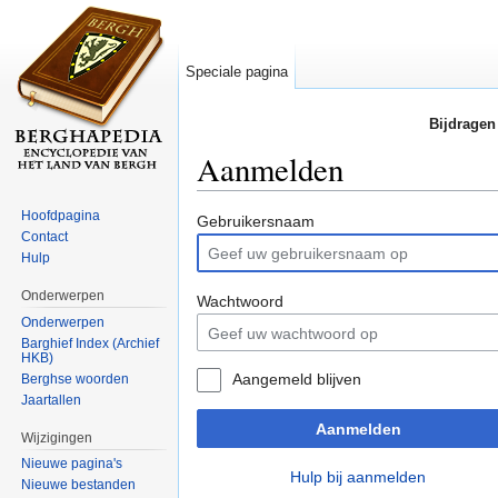
Speciale pagina
Bijdragen
Aanmelden
Ga naar:
navigatie
,
zoeken
Hoofdpagina
Gebruikersnaam
Contact
Hulp
Onderwerpen
Wachtwoord
Onderwerpen
Barghief Index (Archief
HKB)
Aangemeld blijven
Berghse woorden
Jaartallen
Aanmelden
Wijzigingen
Nieuwe pagina's
Hulp bij aanmelden
Nieuwe bestanden