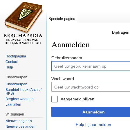
Speciale pagina
Bijdragen
Aanmelden
Ga naar:
navigatie
,
zoeken
Hoofdpagina
Gebruikersnaam
Contact
Hulp
Onderwerpen
Wachtwoord
Onderwerpen
Barghief Index (Archief
HKB)
Aangemeld blijven
Berghse woorden
Jaartallen
Aanmelden
Wijzigingen
Nieuwe pagina's
Hulp bij aanmelden
Nieuwe bestanden