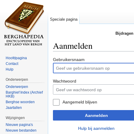
Speciale pagina
Bijdragen
Aanmelden
Ga naar:
navigatie
,
zoeken
Hoofdpagina
Gebruikersnaam
Contact
Hulp
Onderwerpen
Wachtwoord
Onderwerpen
Barghief Index (Archief
HKB)
Aangemeld blijven
Berghse woorden
Jaartallen
Aanmelden
Wijzigingen
Nieuwe pagina's
Hulp bij aanmelden
Nieuwe bestanden