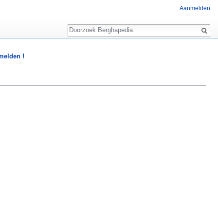
Aanmelden
Zoeken
 melden !