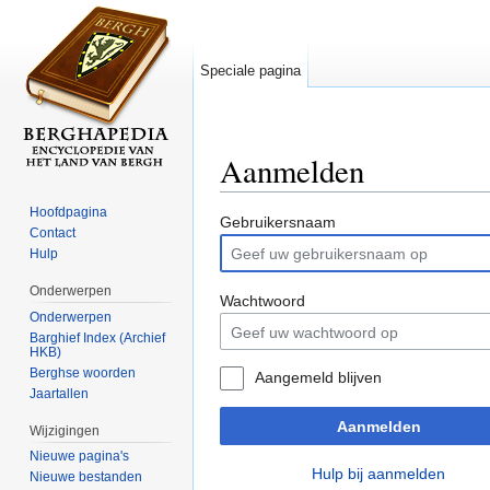
Speciale pagina
Aanmelden
Ga naar:
navigatie
,
zoeken
Hoofdpagina
Gebruikersnaam
Contact
Hulp
Onderwerpen
Wachtwoord
Onderwerpen
Barghief Index (Archief
HKB)
Berghse woorden
Aangemeld blijven
Jaartallen
Aanmelden
Wijzigingen
Nieuwe pagina's
Hulp bij aanmelden
Nieuwe bestanden