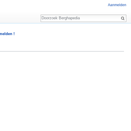
Aanmelden
Zoeken
 melden !