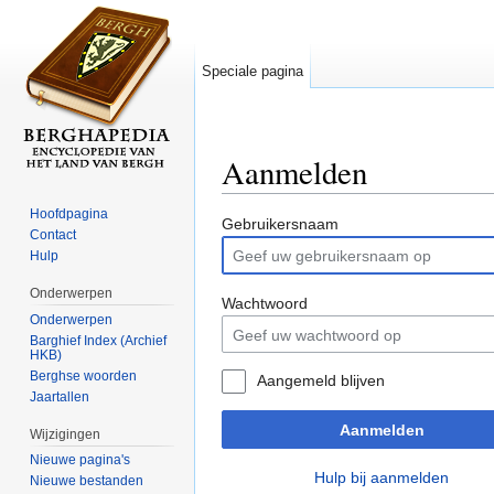
Speciale pagina
Aanmelden
Ga naar:
navigatie
,
zoeken
Hoofdpagina
Gebruikersnaam
Contact
Hulp
Onderwerpen
Wachtwoord
Onderwerpen
Barghief Index (Archief
HKB)
Berghse woorden
Aangemeld blijven
Jaartallen
Aanmelden
Wijzigingen
Nieuwe pagina's
Hulp bij aanmelden
Nieuwe bestanden