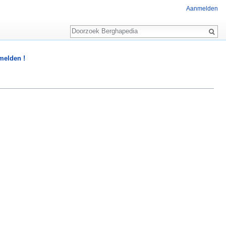
Aanmelden
Zoeken
 melden !