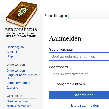
Speciale pagina
Aanmelden
Ga naar:
navigatie
,
zoeken
Hoofdpagina
Gebruikersnaam
Contact
Hulp
Onderwerpen
Wachtwoord
Onderwerpen
Barghief Index (Archief
HKB)
Berghse woorden
Aangemeld blijven
Jaartallen
Aanmelden
Wijzigingen
Nieuwe pagina's
Hulp bij aanmelden
Nieuwe bestanden