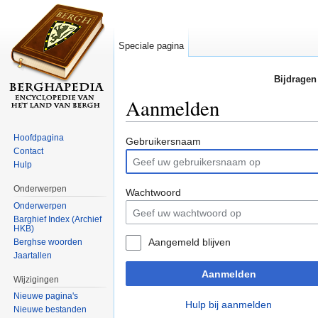
Speciale pagina
Bijdragen
Aanmelden
Ga naar:
navigatie
,
zoeken
Hoofdpagina
Gebruikersnaam
Contact
Hulp
Onderwerpen
Wachtwoord
Onderwerpen
Barghief Index (Archief
HKB)
Aangemeld blijven
Berghse woorden
Jaartallen
Aanmelden
Wijzigingen
Nieuwe pagina's
Hulp bij aanmelden
Nieuwe bestanden