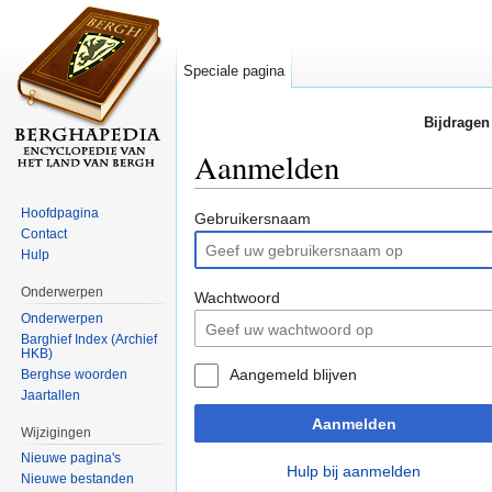
Speciale pagina
Bijdragen
Aanmelden
Ga naar:
navigatie
,
zoeken
Hoofdpagina
Gebruikersnaam
Contact
Hulp
Onderwerpen
Wachtwoord
Onderwerpen
Barghief Index (Archief
HKB)
Aangemeld blijven
Berghse woorden
Jaartallen
Aanmelden
Wijzigingen
Nieuwe pagina's
Hulp bij aanmelden
Nieuwe bestanden