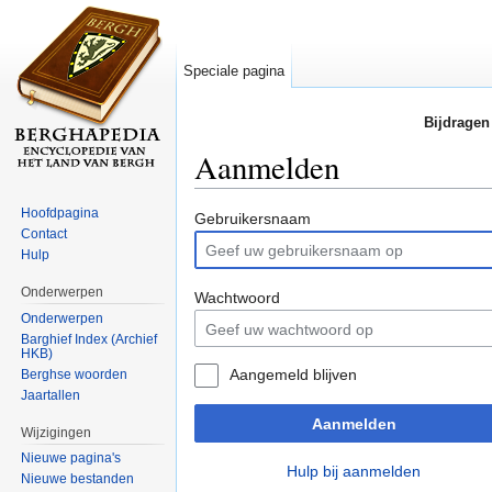
Speciale pagina
Bijdragen
Aanmelden
Ga naar:
navigatie
,
zoeken
Hoofdpagina
Gebruikersnaam
Contact
Hulp
Onderwerpen
Wachtwoord
Onderwerpen
Barghief Index (Archief
HKB)
Aangemeld blijven
Berghse woorden
Jaartallen
Aanmelden
Wijzigingen
Nieuwe pagina's
Hulp bij aanmelden
Nieuwe bestanden