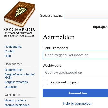
Speciale pagina
Bijdragen
Aanmelden
Ga naar:
navigatie
,
zoeken
Hoofdpagina
Gebruikersnaam
Contact
Hulp
Onderwerpen
Wachtwoord
Onderwerpen
Barghief Index (Archief
HKB)
Aangemeld blijven
Berghse woorden
Jaartallen
Aanmelden
Wijzigingen
Nieuwe pagina's
Hulp bij aanmelden
Nieuwe bestanden